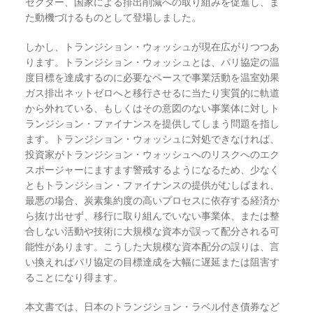
セクター、国家による排出削減への取り組みを促進し、ま
た動機づけるものとして登場しました。
しかし、トランジション・ウォッシュが現在広がりつつあ
ります。トランジション・ウォッシュとは、パリ協定の温
度目標を達成するのに必要なペースで事業活動を温室効果
ガス排出ネットゼロへと移行させるに当たり実質的に軌道
から外れている、もしくはその意図のない事業体に対しト
ランジション・ファイナンスを提供してしまう問題を指し
ます。トランジション・ウォッシュに対処できなければ、
投資家がトランジション・ウォッシュへのリスクへのエク
スポージャーにますます警戒するようになるため、少なく
ともトランジション・ファイナンスの提供がむしばまれ、
最悪の場合、炭素集約度の高いプロセスに依存する経済か
ら抜け出せず、移行に取り組んでいない事業体、または整
合しない活動や技術に大規模な資本が誤って配分される可
能性があります。こうした大規模な資本配分の誤りは、言
い換えればパリ協定の目標達成を大幅に遅延または阻害す
ることになり得ます。
本文書では、日本のトランジション・ラベル付き債券など