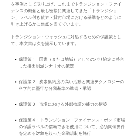
を事例として取り上げ、これまでトランジション・ファイ
ナンスの概念と最も密接に関連してきた「トランジショ
ン」ラベル付き債券・貸付市場における基準をどのように
引き上げるかに焦点を当てています。
トランジション・ウォッシュに対処するための保護策とし
て、本文書は次を提示しています。
保護策
1
：国家（または地域）としてのパリ協定に整合
した排出削減シナリオの策定
保護策
2
：炭素集約度の高い活動と関連テクノロジーの
科学的に堅牢な分類基準の準備・承認
保護策
3
：市場における外部検証の能力の構築
保護策
4
：トランジション・ファイナンス・ボンド市場
の保護ラベルの信頼できる使用について、必須閾値要件
を定める対象を絞った金融規制を施行