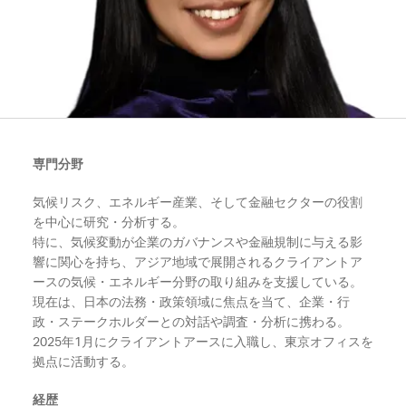
専門分野
気候リスク、エネルギー産業、そして金融セクターの役割
を中心に研究・分析する。
特に、気候変動が企業のガバナンスや金融規制に与える影
響に関心を持ち、アジア地域で展開されるクライアントア
ースの気候・エネルギー分野の取り組みを支援している。
現在は、日本の法務・政策領域に焦点を当て、企業・行
政・ステークホルダーとの対話や調査・分析に携わる。
2025
年1月にクライアントアースに入職し、東京オフィスを
拠点に活動する。
経歴