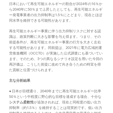
日本において再生可能エネルギーの割合が2024年の16％か
ら2040年に50％まで上昇したとしても、再生可能エネルギ
ー発電事業者の出力抑制率は1.5％にとどまり、現在とほぼ
同水準を維持できる可能性があります。
再生可能エネルギー事業に伴う出力抑制リスクに対する認
識は、政策判断に大きな影響を与え得ます。つまり、その
前提条件が、再生可能エネルギー事業の行方を大きく左右
する可能性があります。同前提は、2021年に電力広域的運
営推進機関（OCCTO）が実施した公式調査にも基づいてい
ます。そのため、3つの異なるシナリオ設定を用いた今回の
再評価は、こうした前提に改めて向き合うための時宜を得
た貢献と位置づけられます。
主な分析結果
● 日本が目標通り、2040年までに再生可能エネルギー比率
50％という中程度に野心的な目標を達成する場合、十分な
システム柔軟性
が追加されれば、現在と同程度の低い出力
抑制率（約1.5％）を維持することは現実的です。低い出力