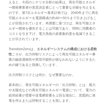
えると、今回のシナリオ分析の結果は、再生可能エネルギ
ー開発事業者や意思決定者にとって重要な示唆を与えるも
のです。第7次エネルギー基本計画では、2040年までに再生
可能エネルギーを電源構成の約40〜50％まで引き上げるこ
とが目指されています。本調査に基づけば、再生可能エネ
ルギー開発を優先することは可能であり、同時に消費者の
コストを引き下げ、電力系統の炭素集約度を低減できるこ
とが示されています。
TransitionZeroは、
エネルギーシステムの構成における柔軟
性
こそが、出力抑制リスクによって再生可能エネルギー事
業の融資適格性や実現可能性が損なわれないようにするた
めの鍵であると指摘しています。
出力抑制リスクとは何か、なぜ重要なのか。
基本的に、再生可能エネルギーの「出力抑制」とは、風力
や太陽光などの再生可能エネルギー電源について、電力の
総供給量が需要や送電網容量を上回る場合に、意図的に発
電を停止または抑制することを指します。