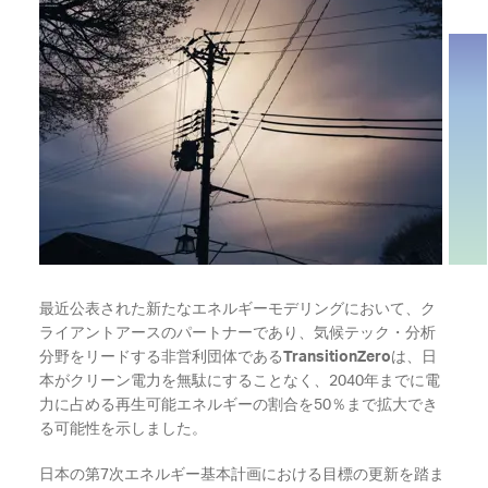
最近公表された新たなエネルギーモデリングにおいて、ク
ライアントアースのパートナーであり、気候テック・分析
分野をリードする非営利団体である
TransitionZero
は、日
本がクリーン電力を無駄にすることなく、2040年までに電
力に占める再生可能エネルギーの割合を50％まで拡大でき
る可能性を示しました。
日本の第7次エネルギー基本計画における目標の更新を踏ま