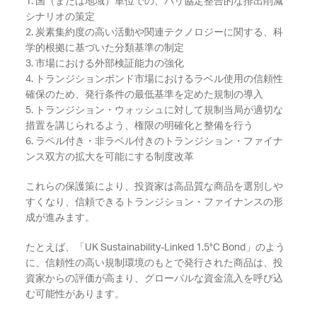
1. 国（または地域）単位での、パリ協定整合的な排出削減
シナリオの策定
2. 炭素集約度の高い活動や関連テクノロジーに関する、科
学的根拠に基づいた分類基準の制定
3. 市場における外部検証能力の強化
4. トランジションボンド市場におけるラベル使用の信頼性
確保のため、発行条件の最低基準を定めた規制の導入
5.
トランジション・ウォッシュに対して規制当局が適切な
措置を講じられるよう、権限の明確化と整備を行う
6. ラベル付き・非ラベル付きのトランジション・ファイナ
ンス双方の拡大を可能にする制度改革
これらの保護策により、投資家は高品質な商品を選別しや
すくなり、信頼できるトランジション・ファイナンスの形
成が進みます。
たとえば、「UK Sustainability-Linked 1.5°C Bond」のよう
に、信頼性の高い規制環境のもとで発行された商品は、投
資家からの評価が高まり、グローバルな資金流入を呼び込
む可能性があります。