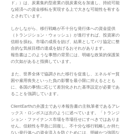
ド」）は、炭素集約型産業の脱炭素化を加速し、持続可能
な経済への資金移転を実現する上で大きな可能性を有する
とされています。
しかしながら、移行戦略が不十分な発行体への資金提供
（トランジション・ウォッシュ）が進行すれば、投資家の
信頼を損ね、市場の成長を妨げ、結果としてパリ協定に整
合的な気候目標の達成を妨げるおそれがあります。
報告書はこのような事態の背景には、明確な政策的保護策
の欠如があると指摘しています。
また、世界全体で協調された移行を促進し、エネルギー貧
困や雇用喪失といった負の影響を最小限に抑えるととも
に、各国の事情に応じて差別化された基準設定が必要であ
ることを強調しています。
ClientEarthの弁護士であり本報告書の主執筆者であるアレ
ックス・ロンボスは次のように述べています。「トランジ
ション・ファイナンス市場を市場任せにすべきではありま
せん。信頼性を早急に回復し、不十分な移行戦略しか持た
ない発行体への資金流入を防ぐためには、明確かつ強固な