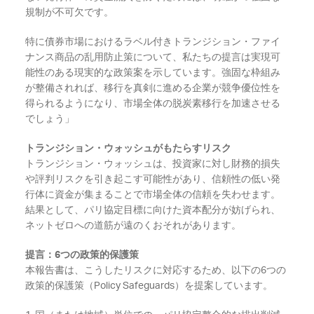
規制が不可欠です。
特に債券市場におけるラベル付きトランジション・ファイ
ナンス商品の乱用防止策について、私たちの提言は実現可
能性のある現実的な政策案を示しています。強固な枠組み
が整備されれば、移行を真剣に進める企業が競争優位性を
得られるようになり、市場全体の脱炭素移行を加速させる
でしょう」
トランジション・ウォッシュがもたらすリスク
トランジション・ウォッシュは、投資家に対し財務的損失
や評判リスクを引き起こす可能性があり、信頼性の低い発
行体に資金が集まることで市場全体の信頼を失わせます。
結果として、パリ協定目標に向けた資本配分が妨げられ、
ネットゼロへの道筋が遠のくおそれがあります。
提言：6つの政策的保護策
本報告書は、こうしたリスクに対応するため、以下の6つの
政策的保護策（Policy Safeguards）を提案しています。