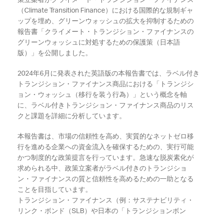
策立案者がクライメート・トランジション・ファイナンス
（Climate Transition Finance）における国際的な規制ギャ
ップを埋め、グリーンウォッシュの拡大を抑制するための
報告書「クライメート・トランジション・ファイナンスの
グリーンウォッシュに対処するための保護策（日本語
版）」を公開しました。
2024年6月に発表された英語版の本報告書では、ラベル付き
トランジション・ファイナンス商品における「トランジシ
ョン・ウォッシュ（移行を装う行為）」という概念を軸
に、ラベル付きトランジション・ファイナンス商品のリス
クと課題を詳細に分析しています。
本報告書は、市場の信頼性を高め、実質的なネットゼロ移
行を進める企業への資金流入を確保するための、実行可能
かつ制度的な政策提言を行っています。急速な脱炭素化が
求められる中、政策立案者がラベル付きのトランジショ
ン・ファイナンスの質と信頼性を高めるための一助となる
ことを目指しています。
トランジション・ファイナンス（例：サステナビリティ・
リンク・ボンド（SLB）や日本の「トランジションボン