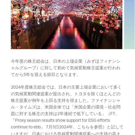
今年度の株主総会は、日本の上場企業（みずほフィナンシ
ャルグループ）に対して初めて気候変動株主提案が行われ
てから5年を迎える節目となります。
2024年度株主総会では、日本の主要上場企業において多く
の気候変動関連提案が提出され、トヨタを除くほとんどの
株主提案が例年を上回る支持を得ました。ファイナンシャ
ル・タイムズは、米国全体では「米国企業の環境・社会問
題に対する株主の支持は2年連続で低下している」（FT、
『Proxy season results show support for ESG efforts
continue to ebb』 7月5日2024年、
こちら
を参照）と記して
いますが、日本における気候変動関連提案への支持の高ま