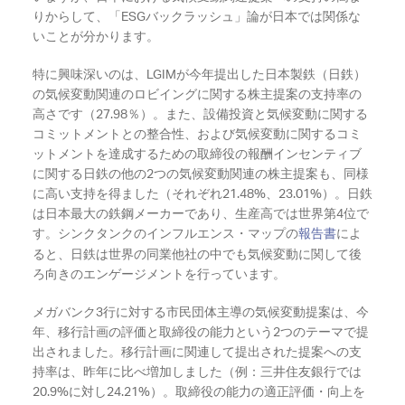
りからして、「ESGバックラッシュ」論が日本では関係な
いことが分かります。
特に興味深いのは、LGIMが今年提出した日本製鉄（日鉄）
の気候変動関連のロビイングに関する株主提案の支持率の
高さです（27.98％）。また、設備投資と気候変動に関する
コミットメントとの整合性、および気候変動に関するコミ
ットメントを達成するための取締役の報酬インセンティブ
に関する日鉄の他の2つの気候変動関連の株主提案も、同様
に高い支持を得ました（それぞれ21.48%、23.01%）。日鉄
は日本最大の鉄鋼メーカーであり、生産高では世界第4位で
す。シンクタンクのインフルエンス・マップの
報告書
によ
ると、日鉄は世界の同業他社の中でも気候変動に関して後
ろ向きのエンゲージメントを行っています。
メガバンク3行に対する市民団体主導の気候変動提案は、今
年、移行計画の評価と取締役の能力という2つのテーマで提
出されました。移行計画に関連して提出された提案への支
持率は、昨年に比べ増加しました（例：三井住友銀行では
20.9%に対し24.21%）。取締役の能力の適正評価・向上を