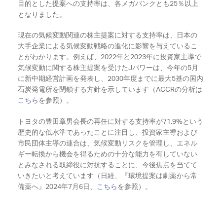
目的とした提案への支持率は、各メガバンクとも25％以上
となりました。
現在の気候変動関連の株主提案に対する支持率は、日本の
大手企業による気候変動戦略の進化に影響を与えているこ
とがわかります。例えば、2022年と2023年に投資家主導で
気候変動に関する株主提案を受けたJパワーは、今年の5月
に新中期経営計画を発表し、2030年度までに最大5基の国内
石炭発電所を閉鎖する方針を示しています（ACCRの分析は
こちら
を参照）。
トヨタの豊田章男会長の再任に対する支持率が71.9%という
歴史的な低水準であったことに注目し、投資家主導および
市民団体主導の連合は、気候変動リスクを管理し、エネル
ギー転換から機会を得るための十分な能力を有していない
とみなされる取締役に対抗することに、今後焦点を当てて
いきたいと考えています（日経、『環境提案は劇薬から常
備薬へ』2024年7月6日、
こちら
を参照）。