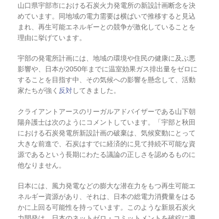
山口県宇部市における石炭火力発電所の新設計画断念を決
めています。同地域の電力需要は横ばいで推移すると見込
まれ、再生可能エネルギーとの競争が激化していることを
理由に挙げています。
宇部の発電所計画には、地域の環境や住民の健康に及ぶ悪
影響や、日本が2050年までに温室効果ガス排出量をゼロに
することを目指す中、その気候への影響を懸念して、活動
家たちが強く
反対
してきました。
クライアントアースのリーガルアドバイザーである山下朝
陽弁護士は次のようにコメントしています。「宇部と秋田
における石炭発電所新設計画の破棄は、気候変動にとって
大きな前進で、石炭はすでに経済的に見て持続不可能な資
源であるという長期にわたる議論の正しさを認めるものに
他なりません。
日本には、風力発電などの膨大な潜在力をもつ再生可能エ
ネルギー資源があり、それは、日本の総電力消費量をはる
かに上回る可能性を持っています
。
このような新規石炭火
力開発は、日本のネットゼロ・コミットメントを破綻に導