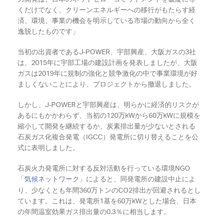
くだけでなく、クリーンエネルギーへの移行がもたらす経
済、環境、事業の機会を明示している市場の動向から全く
逸脱したものです」
当初の出資者であるJ-POWER、宇部興産、大阪ガスの3社
は、2015年に宇部工場の建設計画を発表しましたが、大阪
ガスは2019年に規制の強化と競争激化の中で事業環境が好
ましくないことにより、プロジェクトから撤退しました。
しかし、J-POWERと宇部興産は、明らかに経済的リスクが
あるにもかかわらず、当初の120万kWから60万kWに規模を
縮小して開発を継続するか、炭素排出量が少ないとされる
石炭ガス化複合発電（IGCC）発電所に切り替えることを公
式に表明しました。
石炭火力発電所に対する反対活動を行っている環境NGO
「気候ネットワーク」
によると、同発電所の建設中止によ
り、少なくとも年間360万トンのCO2排出が回避されるとし
ています。これは、発電所1基を60万kWとした場合、日本
の年間温室効果ガス排出量の0.3％に相当します。