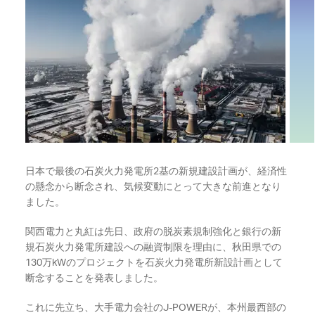
日本で最後の石炭火力発電所2基の新規建設計画が、経済性
の懸念から断念され、気候変動にとって大きな前進となり
ました。
関西電力と丸紅は先日、政府の脱炭素規制強化と銀行の新
規石炭火力発電所建設への融資制限を理由に、秋田県での
130万kWのプロジェクトを石炭火力発電所新設計画として
断念することを発表しました。
これに先立ち、大手電力会社のJ-POWERが、本州最西部の