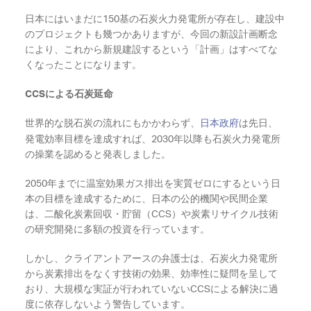
日本にはいまだに150基の石炭火力発電所が存在し、建設中
のプロジェクトも幾つかありますが、今回の新設計画断念
により、これから新規建設するという「計画」はすべてな
くなったことになります。
CCSによる石炭延命
世界的な脱石炭の流れにもかかわらず、
日本政府
は先日、
発電効率目標を達成すれば、2030年以降も石炭火力発電所
の操業を認めると発表しました。
2050年までに温室効果ガス排出を実質ゼロにするという日
本の目標を達成するために、日本の公的機関や民間企業
は、二酸化炭素回収・貯留（CCS）や炭素リサイクル技術
の研究開発に多額の投資を行っています。
しかし、クライアントアースの弁護士は、石炭火力発電所
から炭素排出をなくす技術の効果、効率性に疑問を呈して
おり、大規模な実証が行われていないCCSによる解決に過
度に依存しないよう警告しています。